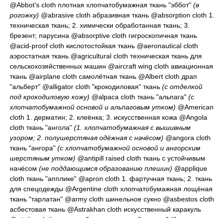
@Abbot's cloth
плотная хлопчатобумажная ткань "эббот"
(в
рогожку)
@abrasive cloth
абразивная ткань
@absorption cloth 1.
техническая ткань
; 2.
химически обработанная ткань
; 3.
брезент; парусина
@absorptive cloth
гигроскопичная ткань
@acid-proof cloth
кислотостойкая ткань
@aeronautical cloth
аэростатная ткань
@agricultural cloth
техническая ткань для
сельскохозяйственных машин
@aircraft wing cloth
авиационная
ткань
@airplane cloth
самолётная ткань
@Albert cloth
драп
"альберт"
@alligator cloth
"крокодиловая" ткань
(с отделкой
под крокодиловую кожу)
@alpaca cloth
ткань "альпага"
(с
хлопчатобумажной основой и альпаговым утком)
@American
cloth 1.
дерматин
; 2.
клеёнка
; 3.
искусственная кожа
@Angola
cloth ткань "ангола"
(1. хлопчатобумажная с вышивным
узором; 2. полушерстяная одёжная с начёсом)
@angora cloth
ткань "ангора"
(с хлопчатобумажной основой и ангорским
шерстяным утком)
@antipill raised cloth
ткань с устойчивым
начёсом
(не поддающимся образованию плешин)
@applique
cloth
ткань "апплике"
@apron cloth 1.
фартучная ткань
; 2.
ткань
для спецодежды
@Argentine cloth
хлопчатобумажная лощёная
ткань "тарлатан"
@army cloth
шинельное сукно
@asbestos cloth
асбестовая ткань
@Astrakhan cloth
искусственный каракуль