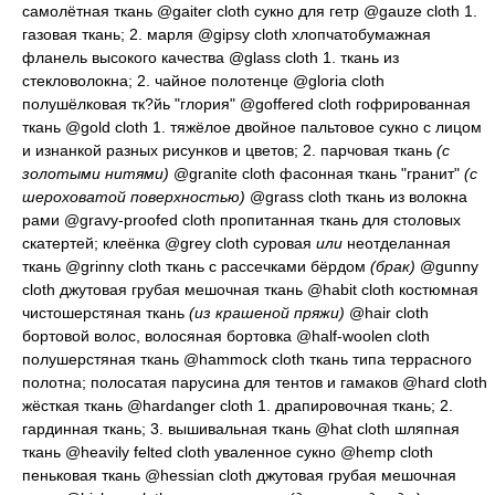
самолётная ткань
@gaiter cloth
сукно для гетр
@gauze cloth 1.
газовая ткань
; 2.
марля
@gipsy cloth
хлопчатобумажная
фланель высокого качества
@glass cloth 1.
ткань из
стекловолокна
; 2.
чайное полотенце
@gloria cloth
полушёлковая тк?йь "глория"
@goffered cloth
гофрированная
ткань
@gold cloth 1.
тяжёлое двойное пальтовое сукно с лицом
и изнанкой разных рисунков и цветов
; 2.
парчовая ткань
(с
золотыми нитями)
@granite cloth
фасонная ткань "гранит"
(с
шероховатой поверхностью)
@grass cloth
ткань из волокна
рами
@gravy-proofed cloth
пропитанная ткань для столовых
скатертей; клеёнка
@grey cloth
суровая
или
неотделанная
ткань
@grinny cloth
ткань с рассечками бёрдом
(брак)
@gunny
cloth
джутовая грубая мешочная ткань
@habit cloth
костюмная
чистошерстяная ткань
(из крашеной пряжи)
@hair cloth
бортовой волос, волосяная бортовка
@half-woolen cloth
полушерстяная ткань
@hammock cloth
ткань типа террасного
полотна; полосатая парусина для тентов и гамаков
@hard cloth
жёсткая ткань
@hardanger cloth 1.
драпировочная ткань
; 2.
гардинная ткань
; 3.
вышивальная ткань
@hat cloth
шляпная
ткань
@heavily felted cloth
уваленное сукно
@hemp cloth
пеньковая ткань
@hessian cloth
джутовая грубая мешочная