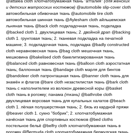
@attalea cloth
хлопчатобумажная ткань "атталия"
(для женских
и детских матросских костюмов)
@automobile slip-cover cloth
автомобильная обивочная ткань
@automobile tire cloth
автомобильная шинная ткань
@Aylesham cloth
айльшемская
льняная ткань
@back cloth
подкладочная ткань, подкладка
@backed cloth 1.
двухлицевая ткань
; 2.
двойной драп
@backing
cloth 1.
грунтовая ткань
; 2.
тканевая подкладка на печатной
машине
; 3.
подкладочная ткань, подкладка
@badly constructed
cloth
неравновесная ткань
@bag cloth
мешочная ткань,
мешковина
@bakelised cloth
бакелитизированная ткань
@balanced cloth
равновесная ткань
@balloon cloth
аэростатная
ткань; баллонная ткань
@bandage cloth
марля для бинтов
@bandoleer cloth
патронташная ткань
@banner cloth
ткань для
знамён и флагов
@bare cloth
незастилистая ткань
@bark cloth
ткань с наполнителем из волокон древесной коры
@basket
cloth
ткань в рогожку; панама
(ткань)
@bathrobe cloth
двухлицевая ворсовая ткань для купальных халатов
@beach
cloth 1.
лёгкая полушерстяная ткань
; 2.
бязь из кардной пряжи
@beaver cloth 1.
сукно "бобрик"
; 2.
хлопчатобумажная
начёсная ткань для спортивных костюмов
@bed cloths
постельное бельё
@belfry cloth
хлопчатобумажная ткань в
рогожку
@Bermuda cloth
хлопчатобумажная бермудская ткань