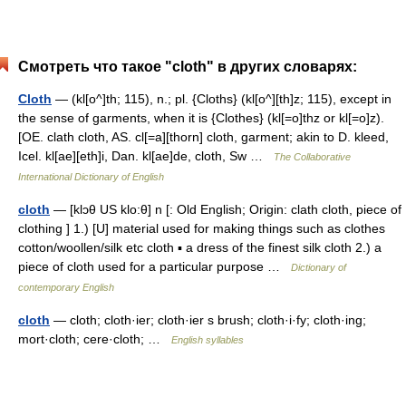
Смотреть что такое "cloth" в других словарях:
Cloth
— (kl[o^]th; 115), n.; pl. {Cloths} (kl[o^][th]z; 115), except in
the sense of garments, when it is {Clothes} (kl[=o]thz or kl[=o]z).
[OE. clath cloth, AS. cl[=a][thorn] cloth, garment; akin to D. kleed,
Icel. kl[ae][eth]i, Dan. kl[ae]de, cloth, Sw …
The Collaborative
International Dictionary of English
cloth
— [klɔθ US klo:θ] n [: Old English; Origin: clath cloth, piece of
clothing ] 1.) [U] material used for making things such as clothes
cotton/woollen/silk etc cloth ▪ a dress of the finest silk cloth 2.) a
piece of cloth used for a particular purpose …
Dictionary of
contemporary English
cloth
— cloth; cloth·ier; cloth·ier s brush; cloth·i·fy; cloth·ing;
mort·cloth; cere·cloth; …
English syllables