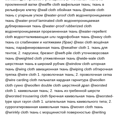
проклеенной ватки
@waffle cloth
вафельная ткань; ткань в
рельефную клетку
@wall cloth
обойная ткань
@waste cloth
ткань с угарным утком
@water-proof cloth
водонепроницаемая
ткань
@water-proof laminated cloth
водонепроницаемая
дублированная ткань
@water-proof rubberized cloth
водонепроницаемая прорезиненная ткань
@water-repellent
cloth
водоотталкивающая
или
гидрофобная ткань
@wavy cloth
ткань со слабинами и натяжками
(брак)
@wax cloth
вощёная
ткань; парафинированная ткань
@weather cloth 1.
ткань для
тентов
; 2.
парусина; брезент
@weft-pile cloth
уточноворсовая
ткань
@weighted cloth
утяжелённая ткань
@wide-wale cloth
шерстяная ткань в широкий рубчик
@window cloth
шторная
ткань
@wing cloth
авиационная ткань
@wiping cloth
обтирочная
тряпка
@wire cloth 1.
проволочная ткань
; 2.
проволочная сетка
@wire carding cloth
пильчатая кардная гарнитура
@woollen
cloth
сукно
@woollen double cloth
шерстяной драп
@worsted
cloth 1.
камвольная ткань
; 2.
ткань из гребенной шерсти
@worsted trousering cloth
брючная камвольная ткань
@worsted-
type spun rayon cloth 1.
штапельная ткань камвольного типа
; 2.
суррогатированная камвольная ткань
@woven cloth
ткань
@wrinkly cloth
ткань с морщинистой поверхностью
@writing