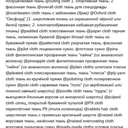
полушёлковая ткань
@outing cloth 1.
спортивная ткань
; 2.
фасонная ткань
@overall cloth
ткань для спецодежды
@overbeaten cloth
ткань с забоинами
(брак)
@Oxford cloth
"Оксфорд"
(1. шерстяная ткань из окрашенной чёрной или
белой пряжи; 2. хлопчатобумажная набивная рубашечная
ткань)
@padded cloth
плюсованная ткань
@paper cloth
тарная
ткань, оклеенная бумагой
@paper-thread cloth
ткань из
бумажной пряжи
@patterned cloth
узорчатая ткань; фасонная
ткань
@pilot cloth
лоцманское сукно; флотское сукно
@pina
cloth
филиппинская прозрачная ткань "пайна"
(из ананасного
волокна)
@pineapple cloth
филиппинская прозрачная ткань
"пайна"
(из ананасного волокна)
@plain cloths
штатское платье
@pleated cloth
плиссированная ткань, ткань "плиссе"
@ply-yarn
cloth
ткань из кручёной пряжи
@polishing cloth
полировочное
сукно
@polo cloth
саржевая ткань "поло"
(из верблюжьей или
тонкой овечьей шерсти)
@poodle cloth
ткань "пудль"
(с
вьющимся длинным ворсом из ангорской шерсти)
@pulped
cloth
ситец, покрытый бумажной пульпой
@PX cloth
переплётная ткань РХ
(типа коленкора)
@rabbits hair cloth
шерстяная ткань с примесью кроличьей шерсти
@raised cloth
ворсовая ткань; начёсная ткань
@raised overcoating cloth
ворсовое пальтовое сукно
@ready-made cloths
готовое платье,