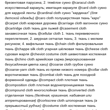
брезентовая парусина
; 2.
тяжёлое сукно
@caracul cloth
искусственный каракуль; имитация каракуля
@card cloth
сукно
для кардной ленты
@cardinal cloth
сукно "кардинал"
(для
детской одежды)
@caro cloth
полушерстяная ткань "каро"
@carpet cloth
ковровая дорожка
@carriage cloth
вагонное сукно
@cartridge cloth
ткань для пыжей
@casement cloth
занавесочная ткань
@cellular cloth 1.
ткань перевивочного
переплетения
; 2.
ажурная сетчатая ткань
; 3.
ткань с мелким
рисунком
; 4.
вафельная ткань
@chain cloth
фильтровальная
ткань
@chappe silk cloth
угарная шёлковая ткань
@cheese cloth
суровая марля
@cheviot costume cloth
шевиотовая костюмная
ткань
@chino cloth
армейская саржа
(мерсеризованная
безусадочная цвета хаки)
@coarse cloth
грубое сукно
@coarse-yarn cloth
ткань из пряжи низкого номера
@collar cloth
воротничковая ткань
@combat cloth
ткань для походной
форменной одежды
@compact cloth
плотная ткань
@composition cloth
плотная водонепроницаемая ткань
@compound cloth
многослойная ткань
@converted cloth
отделанная ткань
(белёная, крашеная, набивная или
аппретированная)
@corkscrew cloth
штопорная ткань
(в
прерывистый рубчик)
@costume cloth
костюмная ткань