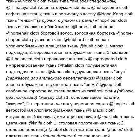
ткань
@hickory cloth
ткань типа тика
(для спецодежды)
@Himalaya cloth
хлопчатобумажный репс
@honeycomb cloth
вафельная ткань; ткань в рельефную клетку
@Hong-Kong cloth
ткань "генконг"
(в рубчик, с утком из рами)
@hop-fiber cloth
ткань из волокон стеблей хмеля
@horse cloth
попона
@horsehair cloth
бортовой волос, волосяная бортовка
@horse-
shaped cloth
рукавная ткань
@hubbard cloth
лёгкая
хлопчатобумажная плащовая ткань
@hush cloth 1.
мягкая
подкладка
; 2.
ворсовая хлопчатобумажная ткань
; 3.
мольтон
@ill-balanced cloth
неравновесная ткань
@impregnated cloth
импрегнированная ткань
@Italian cloth
полушерстяная
подкладочная ткань
@Janus cloth
двухлицевая ткань "янус"
(саржевого или атласного переплетения)
@jasper cloth
хлопчатобумажная двухцветная ткань "яшма"
@jeep cloth
свободное короткое до колен пальто из тяжёлой ткани
(обычно
без подкладки)
@jersey cloth 1.
основовязаное полотно
"джерсе"
; 2.
шерстяная
или
полушерстяная саржа
@jungle cloth
ветростойкая хлопчатобумажная ткань
@karacul cloth
искусственный каракуль; имитация каракуля
@khaki cloth
ткань
цвета хаки
@knife cloth 1.
столовая полотенечная ткань
; 2.
столовое полотенце
@label cloth
этикетная ткань
@ladies' cloth
плательная ткань
(типа фланели)
со специальной