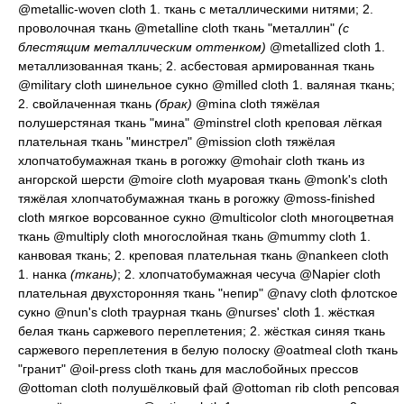
@metallic-woven cloth 1.
ткань с металлическими нитями
; 2.
проволочная ткань
@metalline cloth
ткань "металлин"
(с
блестящим металлическим оттенком)
@metallized cloth 1.
металлизованная ткань
; 2.
асбестовая армированная ткань
@military cloth
шинельное сукно
@milled cloth 1.
валяная ткань
;
2.
свойлаченная ткань
(брак)
@mina cloth
тяжёлая
полушерстяная ткань "мина"
@minstrel cloth
креповая лёгкая
плательная ткань "минстрел"
@mission cloth
тяжёлая
хлопчатобумажная ткань в рогожку
@mohair cloth
ткань из
ангорской шерсти
@moire cloth
муаровая ткань
@monk's cloth
тяжёлая хлопчатобумажная ткань в рогожку
@moss-finished
cloth
мягкое ворсованное сукно
@multicolor cloth
многоцветная
ткань
@multiply cloth
многослойная ткань
@mummy cloth 1.
канвовая ткань
; 2.
креповая плательная ткань
@nankeen cloth
1.
нанка
(ткань)
; 2.
хлопчатобумажная чесуча
@Napier cloth
плательная двухсторонняя ткань "непир"
@navy cloth
флотское
сукно
@nun's cloth
траурная ткань
@nurses' cloth 1.
жёсткая
белая ткань саржевого переплетения
; 2.
жёсткая синяя ткань
саржевого переплетения в белую полоску
@oatmeal cloth
ткань
"гранит"
@oil-press cloth
ткань для маслобойных прессов
@ottoman cloth
полушёлковый фай
@ottoman rib cloth
репсовая