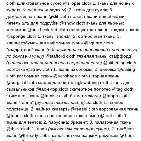
cloth
шлихтовальное сукно
@slipper cloth 1.
ткань для ночных
туфель
(с основным ворсом)
; 2.
ткань для сумок
; 3.
декоративная ткань
@slit cloth
полоса ткани для обмётки
петель
или
для подрубки
@snow cloth
ткань для лыжных
костюмов
@solid-colored cloth
одноцветная ткань, гладкая ткань
@sponge cloth 1.
ткань "эпонж"
; 2.
обтирочная ткань
; 3.
хлопчатобумажная вафельная ткань
@square cloth
"квадратная" ткань
(однономерная с одинаковой плотностью
по основе и утку)
@stafford cloth
тяжёлая ткань "стаффорд"
(репсового или полотняного переплетения)
@stiffening cloth
бортовка
@straw cloth 1.
ткань из соломы
; 2.
циновка
@suiting
cloth
костюмная ткань
@sunshade cloth
шторная ткань
@surgical cloth
марля для бинтов
@swathing cloth
ткань для
свивальников
@table-top cloth
скатертное полотно
@tag cloth
этикетная ткань
@tamise cloth
батист
(ткань)
@tappa cloth
ткань "таппа"
(ручного ткачества)
@tea cloth 1.
чайное
полотенце
; 2.
чайная скатерть
@teasel cloth
ворсованная ткань
@tennis cloth
ткань для теннисных костюмов
@tent cloth 1.
ткань для тентов
; 2.
парусина; брезент
; 3.
палаточная ткань
@thick cloth 1.
драп
(высококачественное сукно)
; 2.
тяжёлая
ткань
@thready cloth
ткань с чётким ткацким рисунком
@Tibet