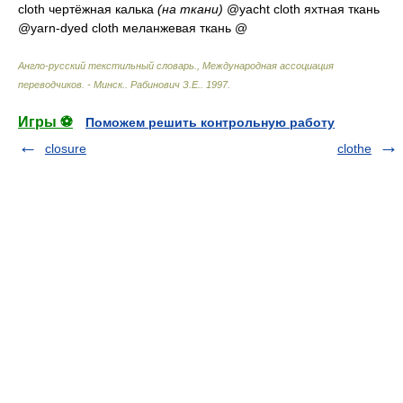
cloth
чертёжная калька
(на ткани)
@yacht cloth
яхтная ткань
@yarn-dyed cloth
меланжевая ткань
@
Англо-русский текстильный словарь., Международная ассоциация
переводчиков. - Минск.
.
Рабинович З.Е.
.
1997
.
Игры ⚽
Поможем решить контрольную работу
closure
clothe