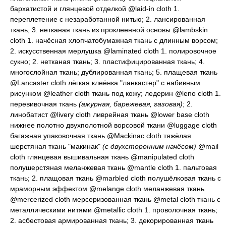
бархатистой и глянцевой отделкой
@laid-in cloth 1.
переплетение с незаработанной нитью
; 2.
лансированная
ткань
; 3.
нетканая ткань из проклеенной основы
@lambskin
cloth 1.
начёсная хлопчатобумажная ткань с длинным ворсом
;
2.
искусственная мерлушка
@laminated cloth 1.
полировочное
сукно
; 2.
нетканая ткань
; 3.
пластифицированная ткань
; 4.
многослойная ткань; дублированная ткань
; 5.
плащевая ткань
@Lancaster cloth
лёгкая клеёнка "ланкастер" с набивным
рисунком
@leather cloth
ткань под кожу; ледерин
@leno cloth 1.
перевивочная ткань
(ажурная, барежевая, газовая)
; 2.
линобатист
@livery cloth
ливрейная ткань
@lower base cloth
нижнее полотно двухполотной ворсовой ткани
@luggage cloth
багажная упаковочная ткань
@Mackinac cloth
тяжёлая
шерстяная ткань "макинак"
(с двухсторонним начёсом)
@mail
cloth
глянцевая вышивальная ткань
@manipulated cloth
полушерстяная меланжевая ткань
@mantle cloth 1.
пальтовая
ткань
; 2.
плащовая ткань
@marbled cloth
полушёлковая ткань с
мраморным эффектом
@melange cloth
меланжевая ткань
@mercerized cloth
мерсеризованная ткань
@metal cloth
ткань с
металлическими нитями
@metallic cloth 1.
проволочная ткань
;
2.
асбестовая армированная ткань
; 3.
декорированная ткань