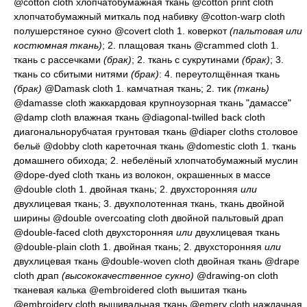
@cotton cloth
хлопчатобумажная ткань
@cotton print cloth
хлопчатобумажный миткаль под набивку
@cotton-warp cloth
полушерстяное сукно
@covert cloth 1.
коверкот
(пальтовая или
костюмная ткань)
; 2.
плащовая ткань
@crammed cloth 1.
ткань с рассечками
(брак)
; 2.
ткань с сукрутинами
(брак)
; 3.
ткань со сбитыми нитями
(брак)
: 4.
переутолщённая ткань
(брак)
@Damask cloth 1.
камчатная ткань
; 2.
тик
(ткань)
@damasse cloth
жаккардовая крупноузорная ткань "дамассе"
@damp cloth
влажная ткань
@diagonal-twilled back cloth
диагональнорубчатая грунтовая ткань
@diaper cloths
столовое
бельё
@dobby cloth
кареточная ткань
@domestic cloth 1.
ткань
домашнего обихода
; 2.
небелёный хлопчатобумажный муслин
@dope-dyed cloth
ткань из волокон, окрашенных в массе
@double cloth 1.
двойная ткань
; 2.
двухсторонняя
или
двухлицевая ткань
; 3.
двухполотенная ткань, ткань двойной
ширины
@double overcoating cloth
двойной пальтовый драп
@double-faced cloth
двухсторонняя
или
двухлицевая ткань
@double-plain cloth 1.
двойная ткань
; 2.
двухсторонняя
или
двухлицевая ткань
@double-woven cloth
двойная ткань
@drape
cloth
драп
(высококачественное сукно)
@drawing-on cloth
тканевая калька
@embroidered cloth
вышитая ткань
@embroidery cloth
вышивальная ткань
@emery cloth
наждачная