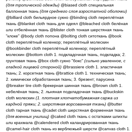
(для тропической одежды)
@biased cloth
специальная
баллонная ткань
(для среднего слоя аэростатной оболочки)
@billiard cloth
бильярдное сукно
@binding cloth
переплётная
ткань
@blanket cloth
ткань для одеял
@bleached cloth
белёная
или
отбелённая ткань
@blister cloth
тонкая шерстяная ткань
"клоке"
@body cloth
попона
@bolting cloth
ситоткань
@book
cloth
переплётный коленкор; переплётный молескин
@bookbinder cloth
переплётный коленкор; переплётный
молескин
@bottom cloth 1.
подкладочная ткань, подкладка
; 2.
грунтовая ткань
@box cloth
сукно "бокс"
(сильно уваленное, с
гладкой лицевой стороной)
@brassiere cloth 1.
эластичная
ткань
; 2.
корсетная ткань
@brattice cloth 1.
техническая ткань
;
2.
химически обработанная ткань
; 3.
брезент; парусина
@breaker tire cloth
брекерная шинная ткань
@brown cloth 1.
небелёная ткань
; 2.
льняная подкладочная ткань
@buckskin
cloth молескин
(1. плотная хлопчатобумажная саржа из
кардной пряжи; 2. шерстяная ворсованная ткань)
@butter
cloth
тарная ткань
@cadet cloth
шерстяная форменная ткань
(для военных училищ)
@caked cloth
ткань с остатками шлихты
или
крахмала
@calendered cloth
каландрированная ткань
@camel-hair cloth
ткань из верблюжьей шерсти
@canvas cloth 1.