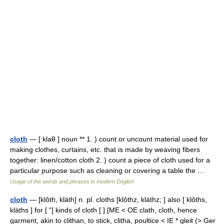
cloth
— [ klaθ ] noun ** 1. ) count or uncount material used for
making clothes, curtains, etc. that is made by weaving fibers
together: linen/cotton cloth 2. ) count a piece of cloth used for a
particular purpose such as cleaning or covering a table the …
Usage of the words and phrases in modern English
cloth
— [klôth, kläth] n. pl. cloths [klôthz, kläthz; ] also [ klôths,
kläths ] for [ “] kinds of cloth [ ] [ME < OE clath, cloth, hence
garment, akin to clithan, to stick, clitha, poultice < IE * gleit (> Ger