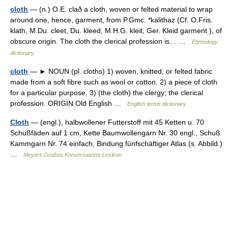
cloth
— (n.) O.E. clað a cloth, woven or felted material to wrap
around one, hence, garment, from P.Gmc. *kalithaz (Cf. O.Fris.
klath, M.Du. cleet, Du. kleed, M.H.G. kleit, Ger. Kleid garment ), of
obscure origin. The cloth the clerical profession is… …
Etymology
dictionary
cloth
— ► NOUN (pl. cloths) 1) woven, knitted, or felted fabric
made from a soft fibre such as wool or cotton. 2) a piece of cloth
for a particular purpose. 3) (the cloth) the clergy; the clerical
profession. ORIGIN Old English …
English terms dictionary
Cloth
— (engl.), halbwollener Futterstoff mit 45 Ketten u. 70
Schußfäden auf 1 cm, Kette Baumwollengarn Nr. 30 engl., Schuß
Kammgarn Nr. 74 einfach, Bindung fünfschäftiger Atlas (s. Abbild.)
…
Meyers Großes Konversations-Lexikon