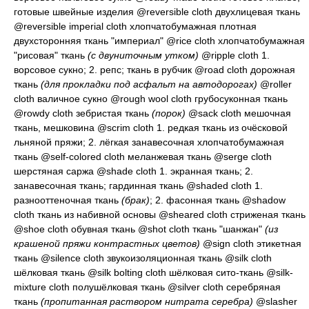
готовые швейные изделия
@reversible cloth
двухлицевая ткань
@reversible imperial cloth
хлопчатобумажная плотная
двухсторонняя ткань "империал"
@rice cloth
хлопчатобумажная
"рисовая" ткань
(с двуниточным утком)
@ripple cloth 1.
ворсовое сукно
; 2.
репс; ткань в рубчик
@road cloth
дорожная
ткань
(для прокладки под асфальт на автодорогах)
@roller
cloth
валичное сукно
@rough wool cloth
грубосуконная ткань
@rowdy cloth
зебристая ткань
(порок)
@sack cloth
мешочная
ткань, мешковина
@scrim cloth 1.
редкая ткань из очёсковой
льняной пряжи
; 2.
лёгкая занавесочная хлопчатобумажная
ткань
@self-colored cloth
меланжевая ткань
@serge cloth
шерстяная саржа
@shade cloth 1.
экранная ткань
; 2.
занавесочная ткань; гардинная ткань
@shaded cloth 1.
разнооттеночная ткань
(брак)
; 2.
фасонная ткань
@shadow
cloth
ткань из набивной основы
@sheared cloth
стриженая ткань
@shoe cloth
обувная ткань
@shot cloth
ткань "шанжан"
(из
крашеной пряжи контрастных цветов)
@sign cloth
этикетная
ткань
@silence cloth
звукоизоляционная ткань
@silk cloth
шёлковая ткань
@silk bolting cloth
шёлковая сито-ткань
@silk-
mixture cloth
полушёлковая ткань
@silver cloth
серебряная
ткань
(пропитанная раствором нитрата серебра)
@slasher