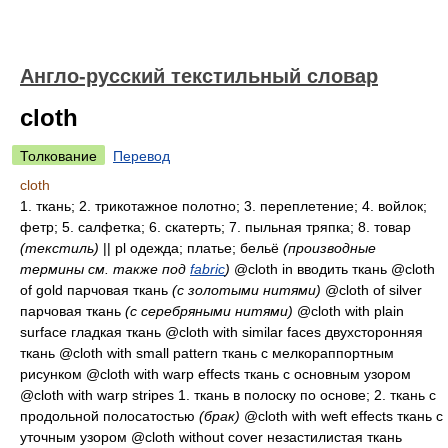
Англо-русский текстильный словар
cloth
Толкование
Перевод
cloth
1.
ткань
; 2.
трикотажное полотно
; 3.
переплетение
; 4.
войлок;
фетр
; 5.
салфетка
; 6.
скатерть
; 7.
пыльная тряпка
; 8.
товар
(текстиль)
|| pl
одежда; платье; бельё
(производные
термины см. также под
fabric
)
@cloth in
вводить ткань
@cloth
of gold
парчовая ткань
(с золотыми нитями)
@cloth of silver
парчовая ткань
(с серебряными нитями)
@cloth with plain
surface
гладкая ткань
@cloth with similar faces
двухсторонняя
ткань
@cloth with small pattern
ткань с мелкораппортным
рисунком
@cloth with warp effects
ткань с основным узором
@cloth with warp stripes 1.
ткань в полоску по основе
; 2.
ткань с
продольной полосатостью
(брак)
@cloth with weft effects
ткань с
уточным узором
@cloth without cover
незастилистая ткань