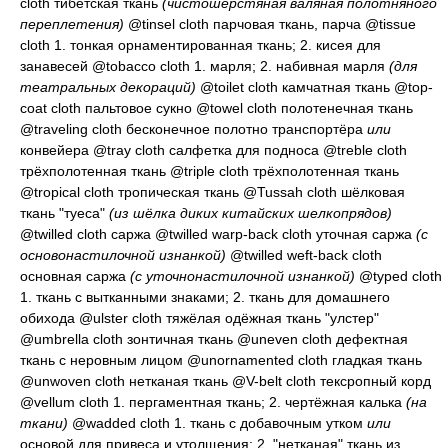
cloth
тибетская ткань
(чистошерстяная валяная полотняного
переплетения)
@tinsel cloth
парчовая ткань, парча
@tissue
cloth 1.
тонкая орнаментированная ткань
; 2.
кисея для
занавесей
@tobacco cloth 1.
марля
; 2.
набивная марля
(для
театральных декораций)
@toilet cloth
камчатная ткань
@top-
coat cloth
пальтовое сукно
@towel cloth
полотенечная ткань
@traveling cloth
бесконечное полотно транспортёра
или
конвейера
@tray cloth
салфетка для подноса
@treble cloth
трёхполотенная ткань
@triple cloth
трёхполотенная ткань
@tropical cloth
тропическая ткань
@Tussah cloth
шёлковая
ткань "туеса"
(из шёлка диких китайских шелкопрядов)
@twilled cloth
саржа
@twilled warp-back cloth
уточная саржа
(с
основонастилочной изнанкой)
@twilled weft-back cloth
основная саржа
(с уточнонастилочной изнанкой)
@typed cloth
1.
ткань с вытканными знаками
; 2.
ткань для домашнего
обихода
@ulster cloth
тяжёлая одёжная ткань "улстер"
@umbrella cloth
зонтичная ткань
@uneven cloth
дефектная
ткань с неровным лицом
@unornamented cloth
гладкая ткань
@unwoven cloth
нетканая ткань
@V-belt cloth
тексропный корд
@vellum cloth 1.
пергаментная ткань
; 2.
чертёжная калька
(на
ткани)
@wadded cloth 1.
ткань с добавочным утком
или
основой для привеса и утолщения
; 2.
"нетканая" ткань из