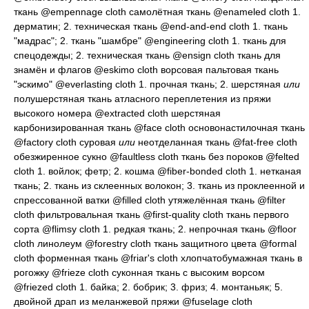
ткань
@empennage cloth
самолётная ткань
@enameled cloth 1.
дерматин
; 2.
техническая ткань
@end-and-end cloth 1.
ткань
"мадрас"
; 2.
ткань "шамбре"
@engineering cloth 1.
ткань для
спецодежды
; 2.
техническая ткань
@ensign cloth
ткань для
знамён и флагов
@eskimo cloth
ворсовая пальтовая ткань
"эскимо"
@everlasting cloth 1.
прочная ткань
; 2.
шерстяная
или
полушерстяная ткань атласного переплетения из пряжи
высокого номера
@extracted cloth
шерстяная
карбонизированная ткань
@face cloth
основонастилочная ткань
@factory cloth
суровая
или
неотделанная ткань
@fat-free cloth
обезжиренное сукно
@faultless cloth
ткань без пороков
@felted
cloth 1.
войлок; фетр
; 2.
кошма
@fiber-bonded cloth 1.
нетканая
ткань
; 2.
ткань из склеенных волокон
; 3.
ткань из проклеенной и
спрессованной ватки
@filled cloth
утяжелённая ткань
@filter
cloth
фильтровальная ткань
@first-quality cloth
ткань первого
сорта
@flimsy cloth 1.
редкая ткань
; 2.
непрочная ткань
@floor
cloth
линолеум
@forestry cloth
ткань защитного цвета
@formal
cloth
форменная ткань
@friar's cloth
хлопчатобумажная ткань в
рогожку
@frieze cloth
суконная ткань с высоким ворсом
@friezed cloth 1.
байка
; 2.
бобрик
; 3.
фриз
; 4.
монтаньяк
; 5.
двойной драп из меланжевой пряжи
@fuselage cloth