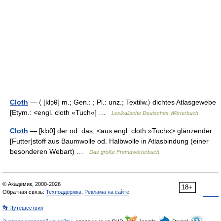
Cloth
— 〈 [klɔ̣θ] m.; Gen.: ; Pl.: unz.; Textilw.〉 dichtes Atlasgewebe
[Etym.: <engl. cloth «Tuch«] …
Lexikalische Deutsches Wörterbuch
Cloth
— [klɔθ] der od. das; <aus engl. cloth »Tuch«> glänzender
[Futter]stoff aus Baumwolle od. Halbwolle in Atlasbindung (einer
besonderen Webart) …
Das große Fremdwörterbuch
© Академик, 2000-2026
18+
Обратная связь:
Техподдержка
,
Реклама на сайте
👣 Путешествия