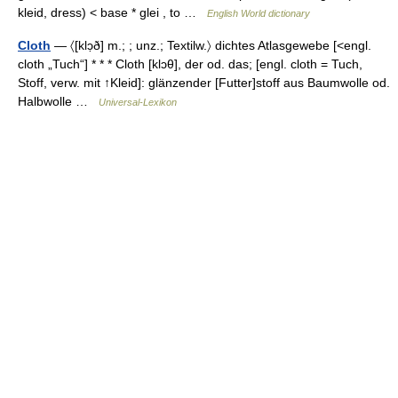
kleid, dress) < base * glei , to …
English World dictionary
Cloth
— 〈[klɔ̣ð] m.; ; unz.; Textilw.〉 dichtes Atlasgewebe [<engl.
cloth „Tuch“] * * * Cloth [klɔθ], der od. das; [engl. cloth = Tuch,
Stoff, verw. mit ↑Kleid]: glänzender [Futter]stoff aus Baumwolle od.
Halbwolle …
Universal-Lexikon